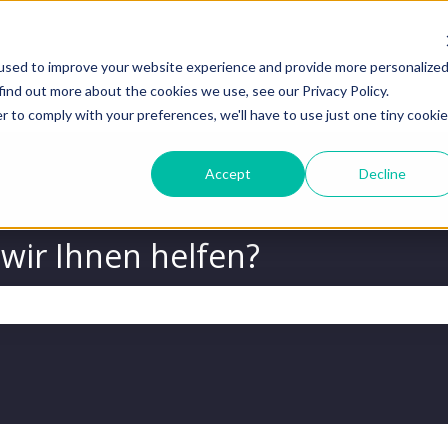
used to improve your website experience and provide more personalize
find out more about the cookies we use, see our Privacy Policy.
r to comply with your preferences, we'll have to use just one tiny cookie
Accept
Decline
wir Ihnen helfen?
chfeld leer ist.