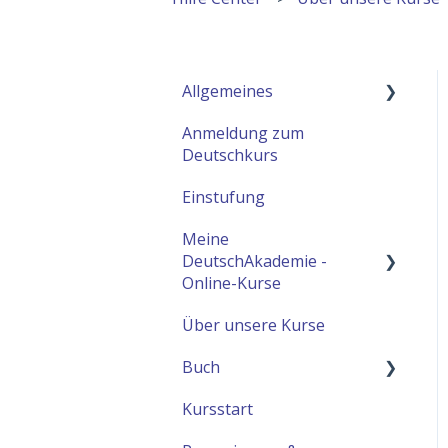
Allgemeines
Anmeldung zum
Benutzer-Einstellungen
Deutschkurs
Einstufung
Meine
DeutschAkademie -
Online-Kurse
Über unsere Kurse
Online-Unterricht über
Zoom
Buch
Konto-Einstellungen
Kursstart
Digitales Lehrbuch
Hausaufgaben