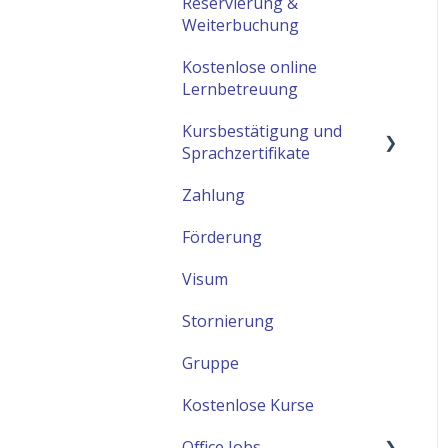
Reservierung &
Weiterbuchung
Unterrichtsmaterialien
Kostenlose online
Lernbetreuung
Kursbestätigung und
Sprachzertifikate
Zahlung
telc Prüfungen
Förderung
ÖSD Prüfungen (nur in
Wien buchbar!)
Visum
Stornierung
Gruppe
Kostenlose Kurse
Office Jobs