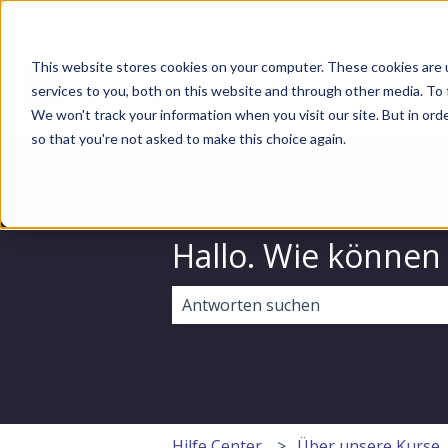
Deutsch
Untermenü für Übersetzungen anzeigen
This website stores cookies on your computer. These cookies are 
services to you, both on this website and through other media. To 
We won't track your information when you visit our site. But in orde
so that you're not asked to make this choice again.
Hallo. Wie können 
Es gibt keine Vorschläge, da das Su
Hilfe Center
Über unsere Kurse